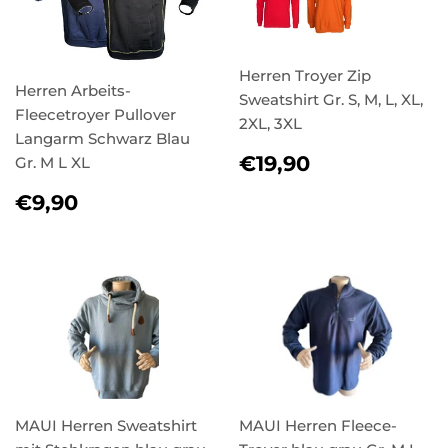
Herren Troyer Zip
Herren Arbeits-
Sweatshirt Gr. S, M, L, XL,
Fleecetroyer Pullover
2XL, 3XL
Langarm Schwarz Blau
NORMALER
€19,90
€19,90
Gr. M L XL
PREIS
NORMALER
€9,90
€9,90
PREIS
MAUI Herren Sweatshirt
MAUI Herren Fleece-