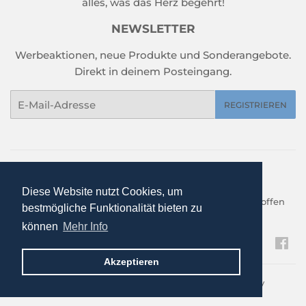
alles, was das Herz begehrt!
NEWSLETTER
Werbeaktionen, neue Produkte und Sonderangebote.
Direkt in deinem Posteingang.
E-
REGISTRIEREN
Mail
Home
Sale %
Damen
Herren
Kinder
Trachtenmode
Gebrauchte Trachten
Schuhe
Diese Website nutzt Cookies, um
Arbeitskleidung
Haushalt und Garten
neu eingetroffen
bestmögliche Funktionalität bieten zu
Kontakt
können
Mehr Info
Fa
Akzeptieren
© 2026
WWT-Handel GmbH
Powered by Shopify