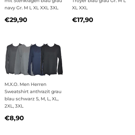
mit Stehkragen blau grau
Troyer blau grau Gr. M L
navy Gr. M L XL XXL 3XL
XL XXL
NORMALER
€29,90
NORMALER
€17,90
€29,90
€17,90
PREIS
PREIS
M.X.O. Men Herren
Sweatshirt anthrazit grau
blau schwarz S, M, L, XL,
2XL, 3XL
NORMALER
€8,90
€8,90
PREIS