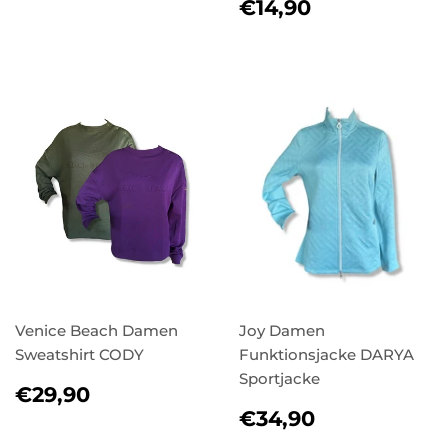
PREIS
NORMALER
€14,90
€14,90
PREIS
Venice Beach Damen
Joy Damen
Sweatshirt CODY
Funktionsjacke DARYA
Sportjacke
NORMALER
€29,90
€29,90
PREIS
NORMALER
€34,90
€34,90
PREIS