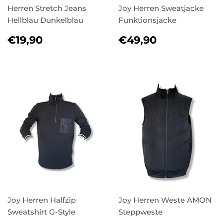
Herren Stretch Jeans
Joy Herren Sweatjacke
Hellblau Dunkelblau
Funktionsjacke
NORMALER
€19,90
NORMALER
€49,90
€19,90
€49,90
PREIS
PREIS
Joy Herren Halfzip
Joy Herren Weste AMON
Sweatshirt G-Style
Steppweste