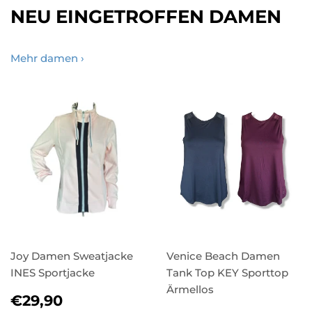
NEU EINGETROFFEN DAMEN
Mehr damen ›
Joy Damen Sweatjacke
Venice Beach Damen
INES Sportjacke
Tank Top KEY Sporttop
Ärmellos
NORMALER
€29,90
€29,90