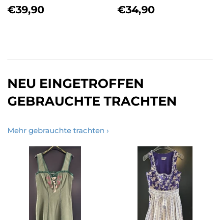
NORMALER
€39,90
NORMALER
€34,90
€39,90
€34,90
PREIS
PREIS
NEU EINGETROFFEN
GEBRAUCHTE TRACHTEN
Mehr gebrauchte trachten ›