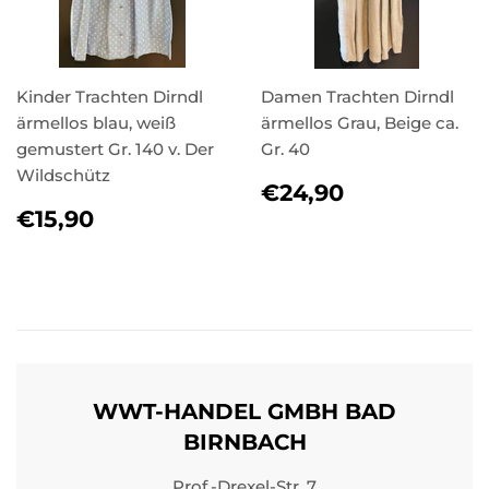
Kinder Trachten Dirndl
Damen Trachten Dirndl
ärmellos blau, weiß
ärmellos Grau, Beige ca.
gemustert Gr. 140 v. Der
Gr. 40
Wildschütz
NORMALER
€24,90
€24,90
PREIS
NORMALER
€15,90
€15,90
PREIS
WWT-HANDEL GMBH BAD
BIRNBACH
Prof.-Drexel-Str. 7