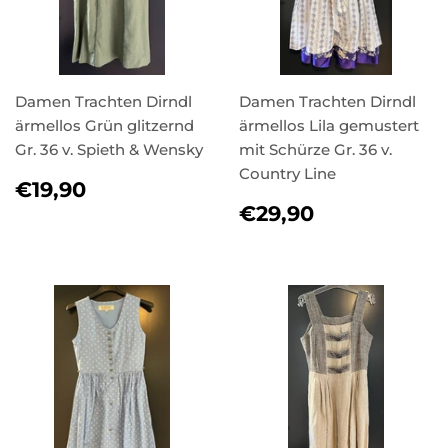
Damen Trachten Dirndl
Damen Trachten Dirndl
ärmellos Grün glitzernd
ärmellos Lila gemustert
Gr. 36 v. Spieth & Wensky
mit Schürze Gr. 36 v.
Country Line
NORMALER
€19,90
€19,90
PREIS
NORMALER
€29,90
€29,90
PREIS