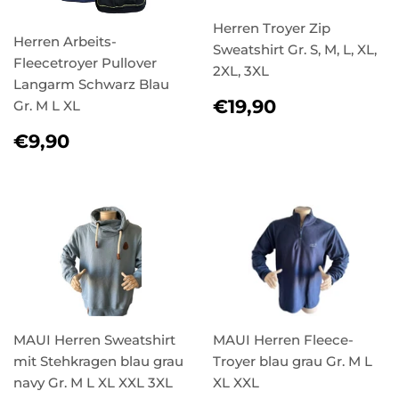
Herren Troyer Zip
Herren Arbeits-
Sweatshirt Gr. S, M, L, XL,
Fleecetroyer Pullover
2XL, 3XL
Langarm Schwarz Blau
NORMALER
€19,90
€19,90
Gr. M L XL
PREIS
NORMALER
€9,90
€9,90
PREIS
MAUI Herren Sweatshirt
MAUI Herren Fleece-
mit Stehkragen blau grau
Troyer blau grau Gr. M L
navy Gr. M L XL XXL 3XL
XL XXL