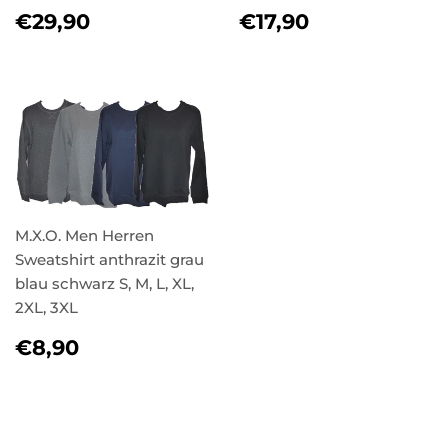
NORMALER
€29,90
NORMALER
€17,90
€29,90
€17,90
PREIS
PREIS
M.X.O. Men Herren
Sweatshirt anthrazit grau
blau schwarz S, M, L, XL,
2XL, 3XL
NORMALER
€8,90
€8,90
PREIS