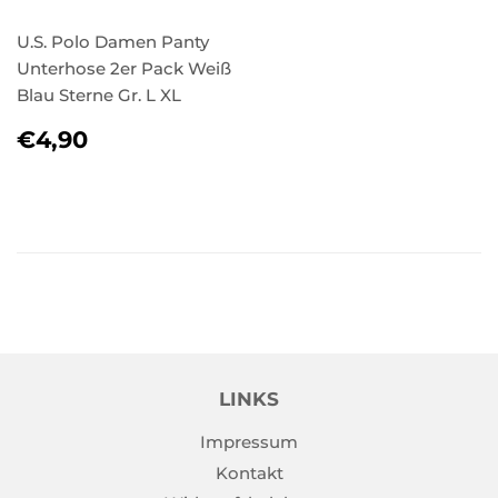
U.S. Polo Damen Panty
Unterhose 2er Pack Weiß
Blau Sterne Gr. L XL
NORMALER
€4,90
€4,90
PREIS
LINKS
Impressum
Kontakt