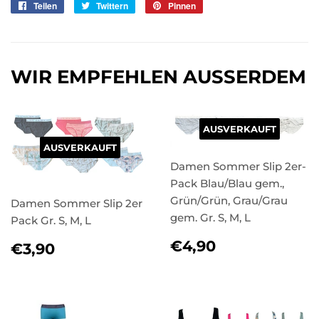
Teilen
Auf
Twittern
Auf
Pinnen
Auf
Facebook
Twitter
Pinterest
teilen
twittern
pinnen
WIR EMPFEHLEN AUSSERDEM
AUSVERKAUFT
AUSVERKAUFT
Damen Sommer Slip 2er-
Pack Blau/Blau gem.,
Grün/Grün, Grau/Grau
Damen Sommer Slip 2er
gem. Gr. S, M, L
Pack Gr. S, M, L
NORMALER
€4,90
NORMALER
€3,90
€4,90
€3,90
PREIS
PREIS