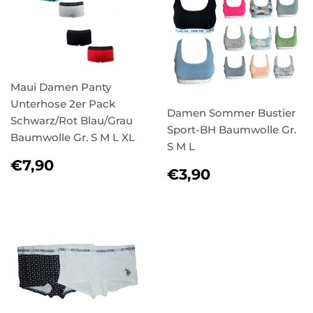
Maui Damen Panty
Unterhose 2er Pack
Damen Sommer Bustier
Schwarz/Rot Blau/Grau
Sport-BH Baumwolle Gr.
Baumwolle Gr. S M L XL
S M L
NORMALER
€7,90
€7,90
NORMALER
€3,90
€3,90
PREIS
PREIS