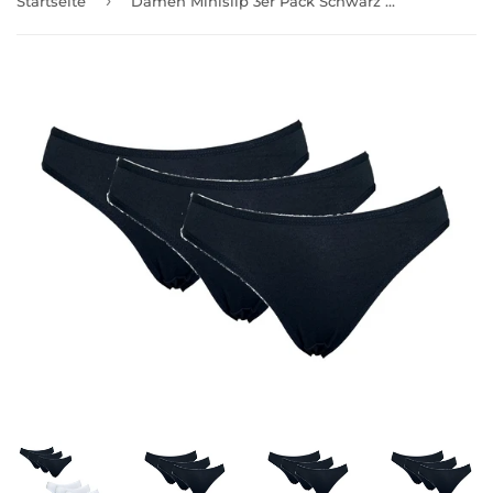
›
Startseite
Damen Minislip 3er Pack Schwarz Weiß Baumwolle Gr. S M L XL