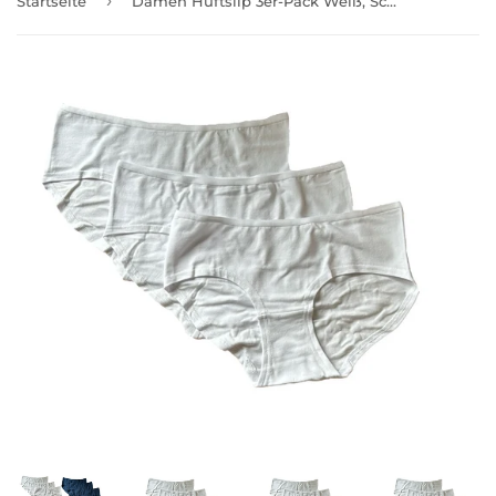
›
Startseite
Damen Hüftslip 3er-Pack Weiß, Schwarz Gr. S, M, L