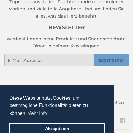
Topmode aus Italien, Trachtenmode renommierter
Marken und viele tolle Angebote - bei uns finden Sie
alles, was das Herz begehrt!
NEWSLETTER
Werbeaktionen, neue Produkte und Sonderangebote.
Direkt in deinem Posteingang.
E-
REGISTRIEREN
Mail
Home
Sale %
Damen
Herren
Kinder
Trachtenmode
Gebrauchte Trachten
Schuhe
Diese Website nutzt Cookies, um
Arbeitskleidung
Haushalt und Garten
neu eingetroffen
bestmögliche Funktionalität bieten zu
Kontakt
können
Mehr Info
Fa
Akzeptieren