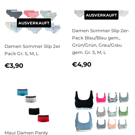
AUSVERKAUFT
AUSVERKAUFT
Damen Sommer Slip 2er-
Pack Blau/Blau gem.,
Grün/Grün, Grau/Grau
Damen Sommer Slip 2er
gem. Gr. S, M, L
Pack Gr. S, M, L
NORMALER
€4,90
NORMALER
€3,90
€4,90
€3,90
PREIS
PREIS
Maui Damen Panty