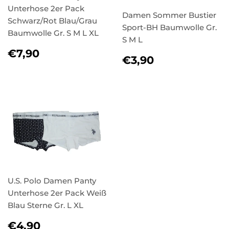
Unterhose 2er Pack
Damen Sommer Bustier
Schwarz/Rot Blau/Grau
Sport-BH Baumwolle Gr.
Baumwolle Gr. S M L XL
S M L
NORMALER
€7,90
€7,90
NORMALER
€3,90
€3,90
PREIS
PREIS
U.S. Polo Damen Panty
Unterhose 2er Pack Weiß
Blau Sterne Gr. L XL
NORMALER
€4,90
€4,90